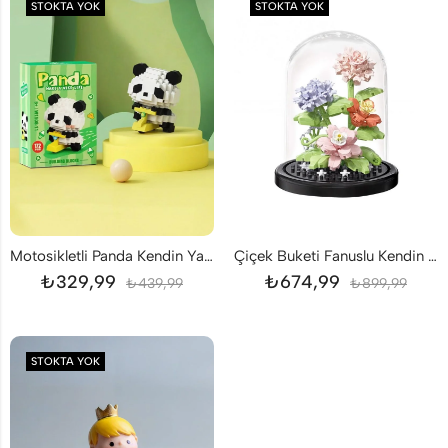
STOKTA YOK
STOKTA YOK
Motosikletli Panda Kendin Yap DIY 172 Parça
Çiçek Buketi Fanuslu Kendin Yap DIY
₺
329,99
₺
674,99
₺
439,99
₺
899,99
STOKTA YOK