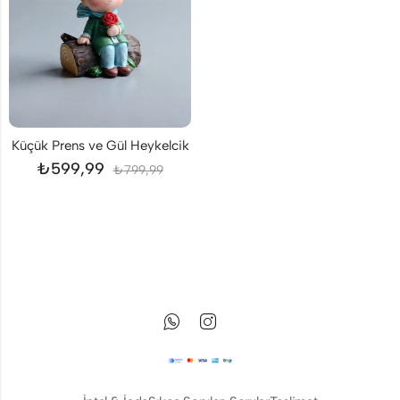
Küçük Prens ve Gül Heykelcik
₺
599,99
₺
799,99