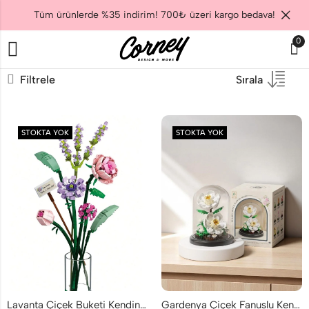
Tüm ürünlerde %35 indirim! 700₺ üzeri kargo bedava!
0
Filtrele
Sırala
STOKTA YOK
STOKTA YOK
Lavanta Çiçek Buketi Kendin Yap DIY 534 Parça
Gardenya Çiçek Fanuslu Kendin Yap DIY