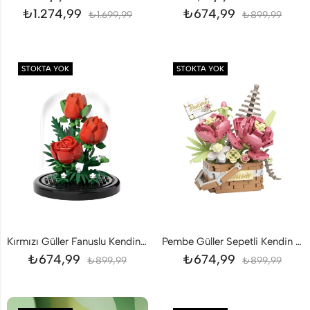
₺
1.274,99
₺
674,99
₺
1.699,99
₺
899,99
STOKTA YOK
STOKTA YOK
Kırmızı Güller Fanuslu Kendin Yap DIY
Pembe Güller Sepetli Kendin Yap DIY 395 Parça
₺
674,99
₺
674,99
₺
899,99
₺
899,99