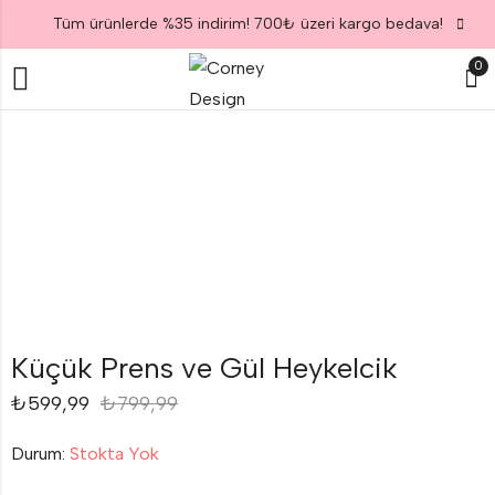
Tüm ürünlerde %35 indirim! 700₺ üzeri kargo bedava!
0
Küçük Prens ve Gül Heykelcik
₺
599,99
₺
799,99
Durum:
Stokta Yok