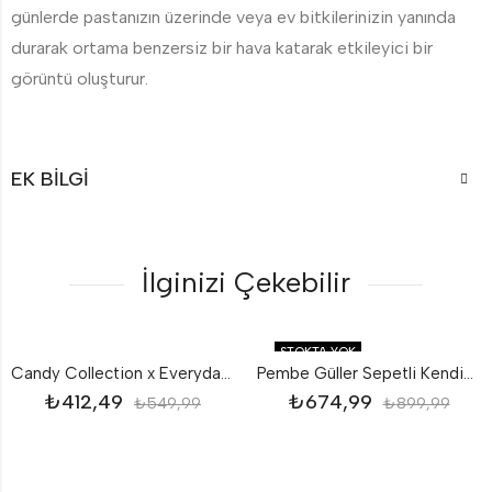
günlerde pastanızın üzerinde veya ev bitkilerinizin yanında
durarak ortama benzersiz bir hava katarak etkileyici bir
görüntü oluşturur.
EK BILGI
İlginizi Çekebilir
STOKTA YOK
Candy Collection x Everyday 3’lü Şamdan Mumu
Pembe Güller Sepetli Kendin Yap DIY 395 Parça
₺
412,49
₺
674,99
₺
549,99
₺
899,99