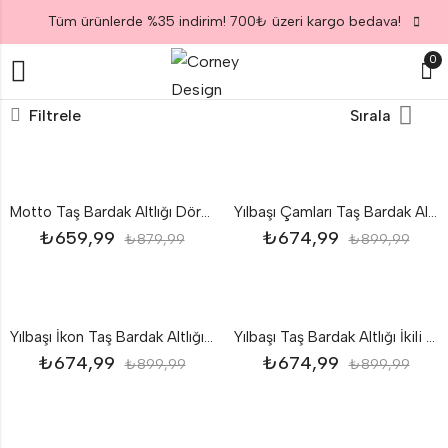
Tüm ürünlerde %35 indirim! 700₺ üzeri kargo bedava!
0
Filtrele
Sırala
Motto Taş Bardak Altlığı Dörtlü Set
Yılbaşı Çamları Taş Bardak Altlığı Dörtlü Set
₺
659,99
₺
674,99
₺
879,99
₺
899,99
Yılbaşı İkon Taş Bardak Altlığı Dörtlü Set
Yılbaşı Taş Bardak Altlığı İkili Set
₺
674,99
₺
674,99
₺
899,99
₺
899,99