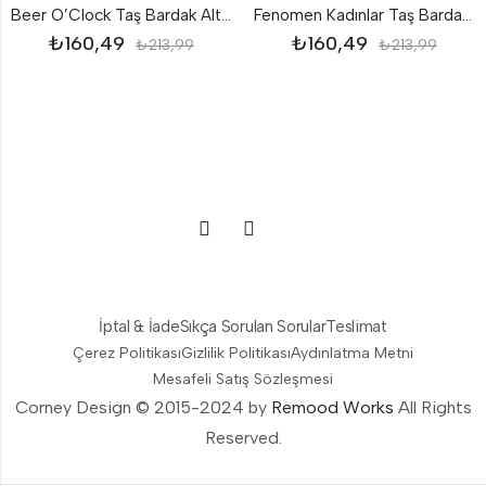
Beer O’Clock Taş Bardak Altlığı
Fenomen Kadınlar Taş Bardak Altlığı
₺
160,49
₺
160,49
₺
213,99
₺
213,99
İptal & İade
Sıkça Sorulan Sorular
Teslimat
Çerez Politikası
Gizlilik Politikası
Aydınlatma Metni
Mesafeli Satış Sözleşmesi
Corney Design © 2015-2024 by
Remood Works
All Rights
Reserved.