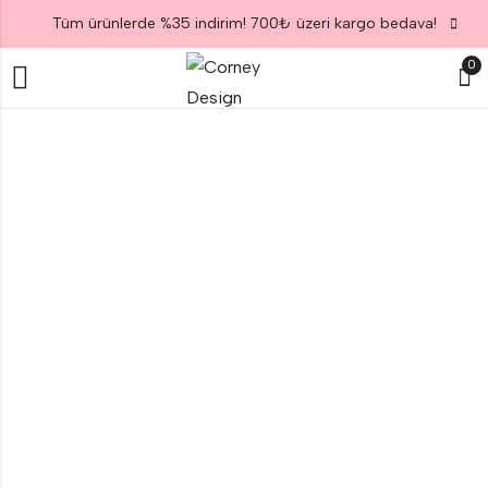
Tüm ürünlerde %35 indirim! 700₺ üzeri kargo bedava!
0