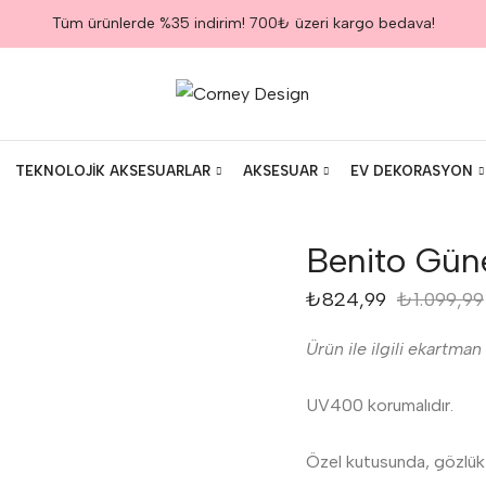
Tüm ürünlerde %35 indirim! 700₺ üzeri kargo bedava!
TEKNOLOJIK AKSESUARLAR
AKSESUAR
EV DEKORASYON
Benito Gün
₺
824,99
₺
1.099,99
Ürün ile ilgili ekartman
UV400 korumalıdır.
Özel kutusunda, gözlük 