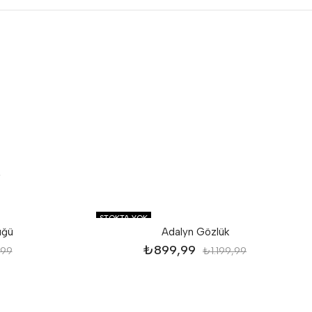
STOKTA YOK
üğü
Adalyn Gözlük
₺
899,99
,99
₺
1.199,99