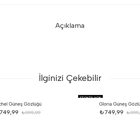
Açıklama
İlginizi Çekebilir
STOKTA YOK
chel Güneş Gözlüğü
Gloria Güneş Gözl
749,99
₺
749,99
₺
999,99
₺
999