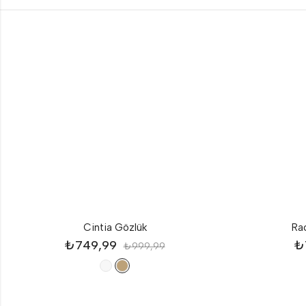
Cintia Gözlük
Ra
₺
749,99
₺
₺
999,99