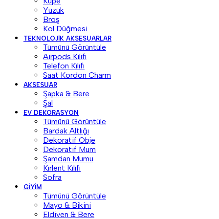
Küpe
Yüzük
Broş
Kol Düğmesi
TEKNOLOJIK AKSESUARLAR
Tümünü Görüntüle
Airpods Kılıfı
Telefon Kılıfı
Saat Kordon Charm
AKSESUAR
Şapka & Bere
Şal
EV DEKORASYON
Tümünü Görüntüle
Bardak Altlığı
Dekoratif Obje
Dekoratif Mum
Şamdan Mumu
Kırlent Kılıfı
Sofra
GIYIM
Tümünü Görüntüle
Mayo & Bikini
Eldiven & Bere