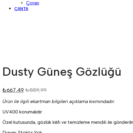
Çorap
ÇANTA
Dusty Güneş Gözlüğü
₺
667,49
₺
889,99
Ürün ile ilgili ekartman bilgileri açıklama kısmındadır.
UV400 korumalıdır.
Özel kutusunda, gözlük kılıfı ve temizleme mendili ile gönderil
Durum:
Stokta Yok