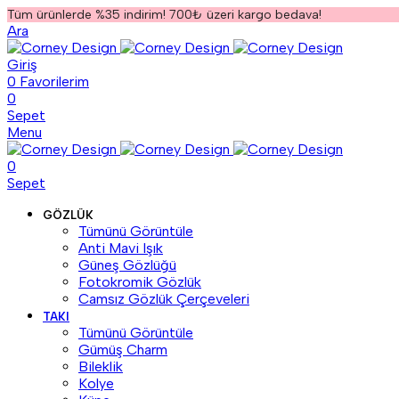
Tüm ürünlerde %35 indirim! 700₺ üzeri kargo bedava!
Ara
Giriş
0
Favorilerim
0
Sepet
Menu
0
Sepet
GÖZLÜK
Tümünü Görüntüle
Anti Mavi Işık
Güneş Gözlüğü
Fotokromik Gözlük
Camsız Gözlük Çerçeveleri
TAKI
Tümünü Görüntüle
Gümüş Charm
Bileklik
Kolye