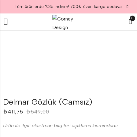
Tüm ürünlerde %35 indirim! 700₺ üzeri kargo bedava!
0
Delmar Gözlük (Camsız)
₺
411,75
₺
549,00
Ürün ile ilgili ekartman bilgileri açıklama kısmındadır.