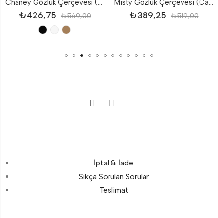
Chaney Gözlük Çerçevesi (Camsız)
Misty Gözlük Çerçevesi (Camsız)
₺
426,75
₺
389,25
₺
569,00
₺
519,00
İptal & İade
Sıkça Sorulan Sorular
Teslimat