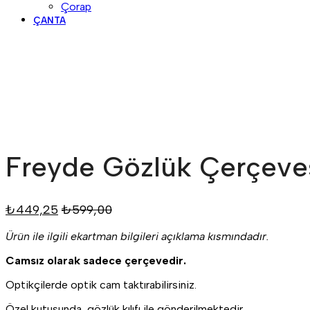
Çorap
ÇANTA
Freyde Gözlük Çerçeve
₺
449,25
₺
599,00
Ürün ile ilgili ekartman bilgileri açıklama kısmındadır.
Camsız olarak sadece çerçevedir.
Optikçilerde optik cam taktırabilirsiniz.
Özel kutusunda, gözlük kılıfı ile gönderilmektedir.