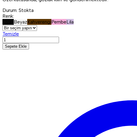
Durum:
Stokta
Renk:
Siyah
Beyaz
Kahverengi
Pembe
Lila
Temizle
Sepete Ekle