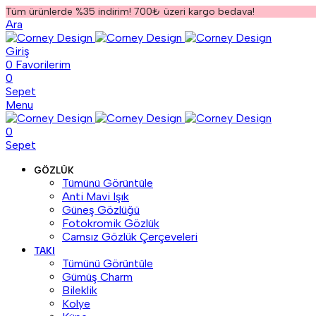
Tüm ürünlerde %35 indirim! 700₺ üzeri kargo bedava!
Ara
Giriş
0
Favorilerim
0
Sepet
Menu
0
Sepet
GÖZLÜK
Tümünü Görüntüle
Anti Mavi Işık
Güneş Gözlüğü
Fotokromik Gözlük
Camsız Gözlük Çerçeveleri
TAKI
Tümünü Görüntüle
Gümüş Charm
Bileklik
Kolye