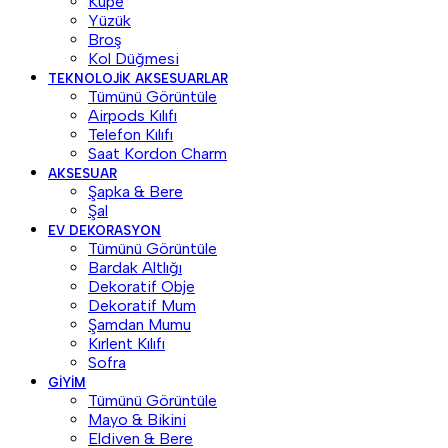
Küpe
Yüzük
Broş
Kol Düğmesi
TEKNOLOJIK AKSESUARLAR
Tümünü Görüntüle
Airpods Kılıfı
Telefon Kılıfı
Saat Kordon Charm
AKSESUAR
Şapka & Bere
Şal
EV DEKORASYON
Tümünü Görüntüle
Bardak Altlığı
Dekoratif Obje
Dekoratif Mum
Şamdan Mumu
Kırlent Kılıfı
Sofra
GIYIM
Tümünü Görüntüle
Mayo & Bikini
Eldiven & Bere