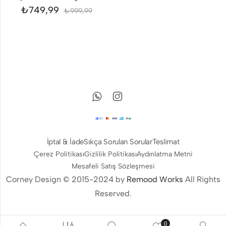
₺
749,99
₺
999,99
İptal & İade
Sıkça Sorulan Sorular
Teslimat
Çerez Politikası
Gizlilik Politikası
Aydınlatma Metni
Mesafeli Satış Sözleşmesi
Corney Design © 2015-2024 by
Remood Works
All Rights
Reserved.
0