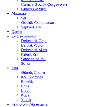
Camsız Gözlük Çerçeveleri
Güneş Gözlüğü
Aksesuar
Şal
Gözlük Aksesuarları
Şapka-Bere
Çanta
Ev Dekorasyon
Dekoratif Obje
Bardak Altlığı
Dekoratif Mum
Kırlent Kılıfı
Şamdan Mumu
Sofra
Takı
Gümüş Charm
Kol Düğmesi
Bileklik
Broş
Kolye
Küpe
Yüzük
Teknolojik Aksesuarlar