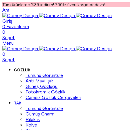
Tüm ürünlerde %35 indirim! 700₺ üzeri kargo bedava!
Ara
Giriş
0
Favorilerim
0
Sepet
Menu
0
Sepet
GÖZLÜK
Tümünü Görüntüle
Anti Mavi Işık
Güneş Gözlüğü
Fotokromik Gözlük
Camsız Gözlük Çerçeveleri
TAKI
Tümünü Görüntüle
Gümüş Charm
Bileklik
Kolye