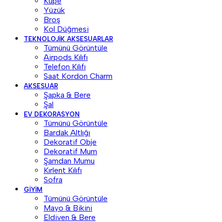
Küpe
Yüzük
Broş
Kol Düğmesi
TEKNOLOJIK AKSESUARLAR
Tümünü Görüntüle
Airpods Kılıfı
Telefon Kılıfı
Saat Kordon Charm
AKSESUAR
Şapka & Bere
Şal
EV DEKORASYON
Tümünü Görüntüle
Bardak Altlığı
Dekoratif Obje
Dekoratif Mum
Şamdan Mumu
Kırlent Kılıfı
Sofra
GIYIM
Tümünü Görüntüle
Mayo & Bikini
Eldiven & Bere