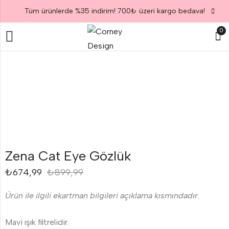
Tüm ürünlerde %35 indirim! 700₺ üzeri kargo bedava!
0
Zena Cat Eye Gözlük
₺
674,99
₺
899,99
Ürün ile ilgili ekartman bilgileri açıklama kısmındadır.
Mavi ışık filtrelidir.