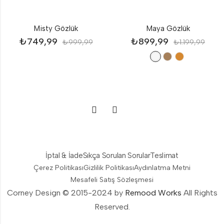
Misty Gözlük
Maya Gözlük
₺
749,99
₺
899,99
₺
999,99
₺
1.199,99
İptal & İade
Sıkça Sorulan Sorular
Teslimat
Çerez Politikası
Gizlilik Politikası
Aydınlatma Metni
Mesafeli Satış Sözleşmesi
Corney Design © 2015-2024 by
Remood Works
All Rights
Reserved.