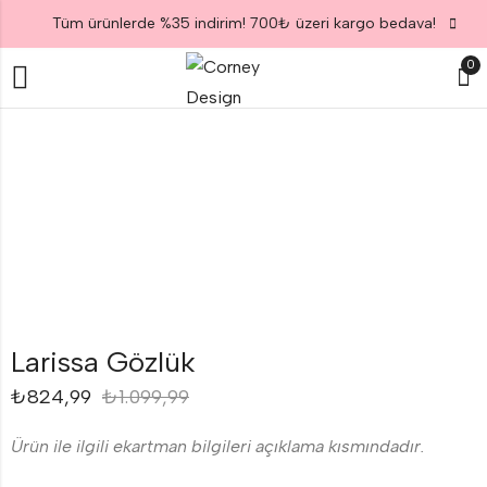
Tüm ürünlerde %35 indirim! 700₺ üzeri kargo bedava!
0
Larissa Gözlük
₺
824,99
₺
1.099,99
Ürün ile ilgili ekartman bilgileri açıklama kısmındadır.