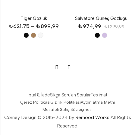
Tiger Gözlük
Salvatore Güneş Gözlüğü
₺
621,75
–
₺
899,99
₺
974,99
₺
1.299,99
İptal & İade
Sıkça Sorulan Sorular
Teslimat
Çerez Politikası
Gizlilik Politikası
Aydınlatma Metni
Mesafeli Satış Sözleşmesi
Corney Design © 2015-2024 by
Remood Works
All Rights
Reserved.