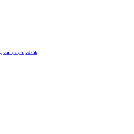
ş
,
van gogh
,
yüzük