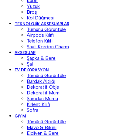
Küpe
Yüzük
Broş
Kol Düğmesi
TEKNOLOJIK AKSESUARLAR
Tümünü Görüntüle
Airpods Kılıfı
Telefon Kılıfı
Saat Kordon Charm
AKSESUAR
Şapka & Bere
Şal
EV DEKORASYON
Tümünü Görüntüle
Bardak Altlığı
Dekoratif Obje
Dekoratif Mum
Şamdan Mumu
Kırlent Kılıfı
Sofra
GIYIM
Tümünü Görüntüle
Mayo & Bikini
Eldiven & Bere