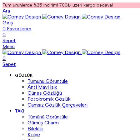
Tüm ürünlerde %35 indirim! 700₺ üzeri kargo bedava!
Ara
Giriş
0
Favorilerim
0
Sepet
Menu
0
Sepet
GÖZLÜK
Tümünü Görüntüle
Anti Mavi Işık
Güneş Gözlüğü
Fotokromik Gözlük
Camsız Gözlük Çerçeveleri
TAKI
Tümünü Görüntüle
Gümüş Charm
Bileklik
Kolye