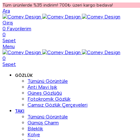
Tüm ürünlerde %35 indirim! 700₺ üzeri kargo bedava!
Ara
Giriş
0
Favorilerim
0
Sepet
Menu
0
Sepet
GÖZLÜK
Tümünü Görüntüle
Anti Mavi Işık
Güneş Gözlüğü
Fotokromik Gözlük
Camsız Gözlük Çerçeveleri
TAKI
Tümünü Görüntüle
Gümüş Charm
Bileklik
Kolye