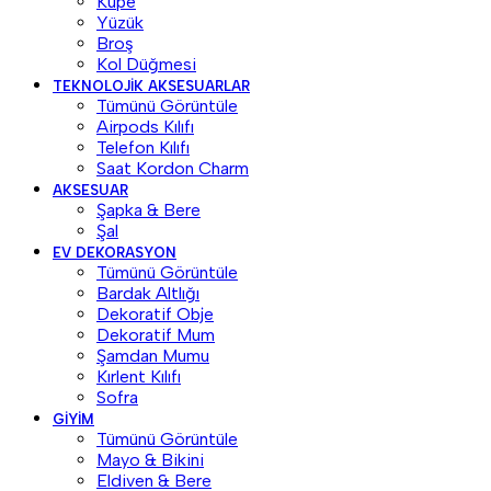
Küpe
Yüzük
Broş
Kol Düğmesi
TEKNOLOJIK AKSESUARLAR
Tümünü Görüntüle
Airpods Kılıfı
Telefon Kılıfı
Saat Kordon Charm
AKSESUAR
Şapka & Bere
Şal
EV DEKORASYON
Tümünü Görüntüle
Bardak Altlığı
Dekoratif Obje
Dekoratif Mum
Şamdan Mumu
Kırlent Kılıfı
Sofra
GIYIM
Tümünü Görüntüle
Mayo & Bikini
Eldiven & Bere