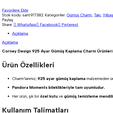
Favorilere Ekle
Stok kodu:
sant917382
Kategoriler:
Gümüş Charm
,
Takı
,
Yılbaş
Paylaş:
Share:
WhatsApp
Facebook
Pinterest
Açıklama
Açıklama
Corney Design 925 Ayar Gümüş Kaplama Charm Ürünleri 
Ürün Özellikleri
Charm’larımız,
925 ayar gümüş kaplama
malzemeden üre
Pandora Moments bileklikleriyle tam uyumludur.
Her ürün, şık bir
özel kutu
ve
gümüş temizleme mendili
Kullanım Talimatları