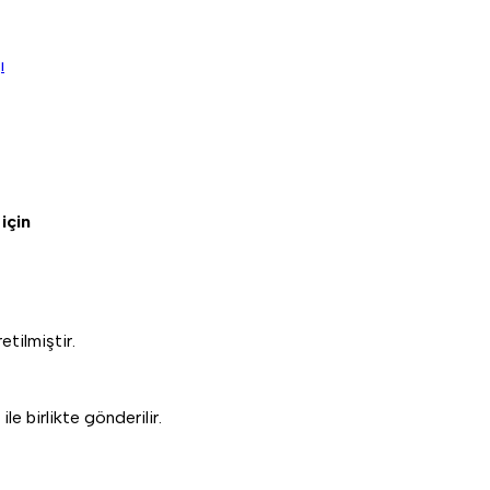
ı
için
tilmiştir.
ile birlikte gönderilir.