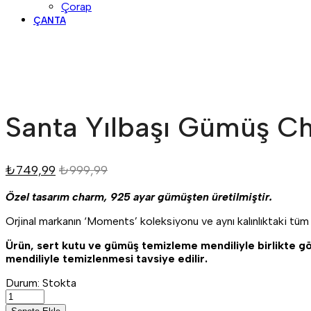
Çorap
ÇANTA
Santa Yılbaşı Gümüş C
₺
749,99
₺
999,99
Özel tasarım charm, 925 ayar gümüşten üretilmiştir.
Orjinal markanın ‘Moments’ koleksiyonu ve aynı kalınlıktaki tüm b
Ürün, sert kutu ve gümüş temizleme mendiliyle birlikte g
mendiliyle temizlenmesi tavsiye edilir.
Durum:
Stokta