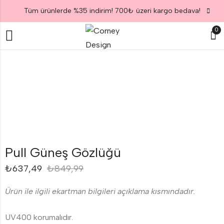
Tüm ürünlerde %35 indirim! 700₺ üzeri kargo bedava!
0
Pull Güneş Gözlüğü
₺
637,49
₺
849,99
Ürün ile ilgili ekartman bilgileri açıklama kısmındadır.
UV400 korumalıdır.