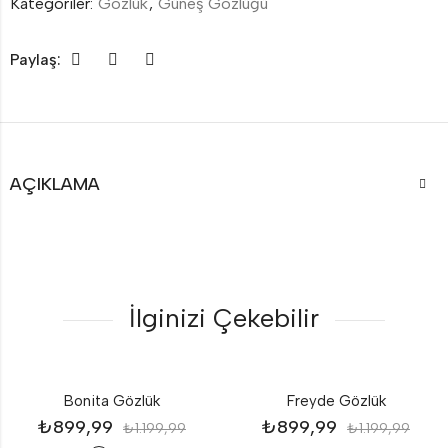
Kategoriler:
Gözlük
,
Güneş Gözlüğü
Paylaş:
AÇIKLAMA
İlginizi Çekebilir
Bonita Gözlük
Freyde Gözlük
₺
899,99
₺
899,99
₺
1.199,99
₺
1.199,99