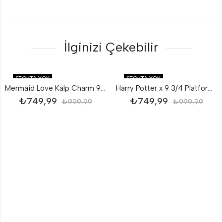
İlginizi Çekebilir
STOKTA YOK
STOKTA YOK
Mermaid Love Kalp Charm 925 ayar gümüş
Harry Potter x 9 3/4 Platform Charm 925 ayar gümüş
₺
749,99
₺
749,99
₺
999,99
₺
999,99