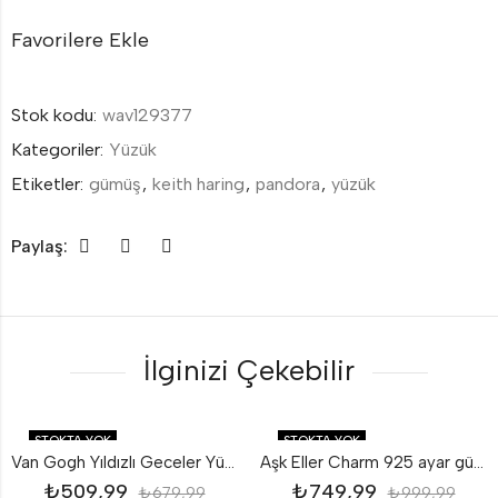
Favorilere Ekle
Stok kodu:
wav129377
Kategoriler:
Yüzük
Etiketler:
gümüş
,
keith haring
,
pandora
,
yüzük
Paylaş:
İlginizi Çekebilir
STOKTA YOK
STOKTA YOK
Van Gogh Yıldızlı Geceler Yüzük 925 Ayar Gümüş
Aşk Eller Charm 925 ayar gümüş
₺
509,99
₺
749,99
₺
679,99
₺
999,99