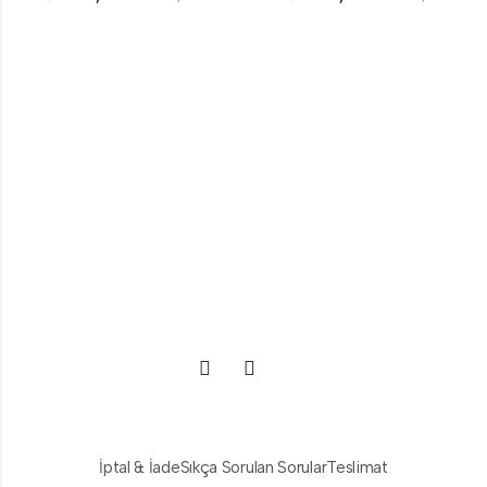
İptal & İade
Sıkça Sorulan Sorular
Teslimat