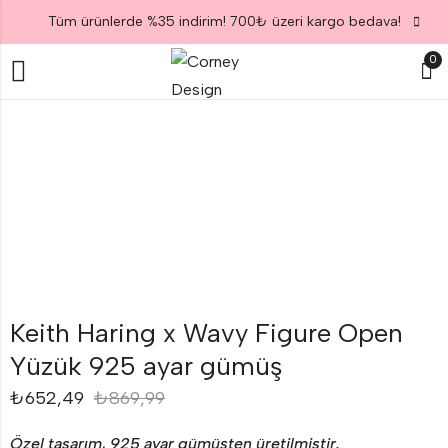
Tüm ürünlerde %35 indirim! 700₺ üzeri kargo bedava!
0
Keith Haring x Wavy Figure Open
Yüzük 925 ayar gümüş
₺
652,49
₺
869,99
Özel tasarım, 925 ayar gümüşten üretilmiştir.