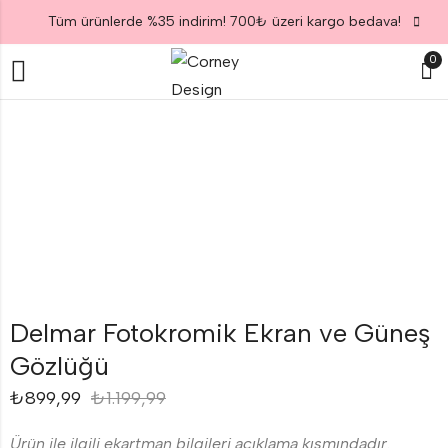
Tüm ürünlerde %35 indirim! 700₺ üzeri kargo bedava!
0
Delmar Fotokromik Ekran ve Güneş
Gözlüğü
₺
899,99
₺
1.199,99
Ürün ile ilgili ekartman bilgileri açıklama kısmındadır.