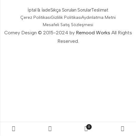
İptal & İade
Sıkça Sorulan Sorular
Teslimat
Çerez Politikası
Gizlilik Politikası
Aydınlatma Metni
Mesafeli Satış Sözleşmesi
Corney Design © 2015-2024 by
Remood Works
All Rights
Reserved.
0