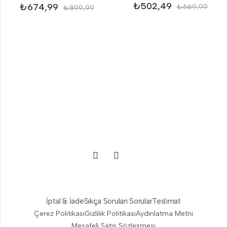
₺
502,49
₺
674,99
₺
669,99
₺
899,99
İptal & İade
Sıkça Sorulan Sorular
Teslimat
Çerez Politikası
Gizlilik Politikası
Aydınlatma Metni
Mesafeli Satış Sözleşmesi