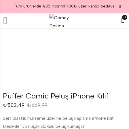
Tüm ürünlerde %35 indirim! 700₺ üzeri kargo bedava!
0
Puffer Comic Peluş iPhone Kılıf
₺
502,49
₺
669,99
Sert plastik malzeme üzerine peluş kaplama iPhone kılıf
Desenler yumuşak dokulu peluş kumaştır.