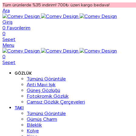
Tüm ürünlerde %35 indirim! 700₺ üzeri kargo bedava!
Ara
Giriş
0
Favorilerim
0
Sepet
Menu
0
Sepet
GÖZLÜK
Tümünü Görüntüle
Anti Mavi Işık
Güneş Gözlüğü
Fotokromik Gözlük
Camsız Gözlük Çerçeveleri
TAKI
Tümünü Görüntüle
Gümüş Charm
Bileklik
Kolye