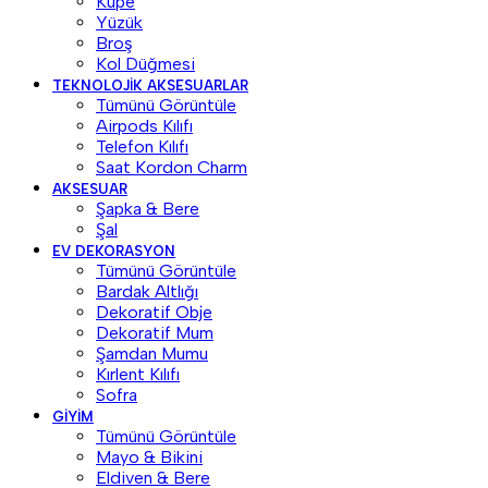
Küpe
Yüzük
Broş
Kol Düğmesi
TEKNOLOJIK AKSESUARLAR
Tümünü Görüntüle
Airpods Kılıfı
Telefon Kılıfı
Saat Kordon Charm
AKSESUAR
Şapka & Bere
Şal
EV DEKORASYON
Tümünü Görüntüle
Bardak Altlığı
Dekoratif Obje
Dekoratif Mum
Şamdan Mumu
Kırlent Kılıfı
Sofra
GIYIM
Tümünü Görüntüle
Mayo & Bikini
Eldiven & Bere