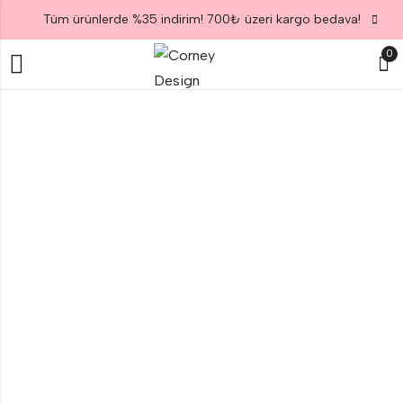
Tüm ürünlerde %35 indirim! 700₺ üzeri kargo bedava!
0