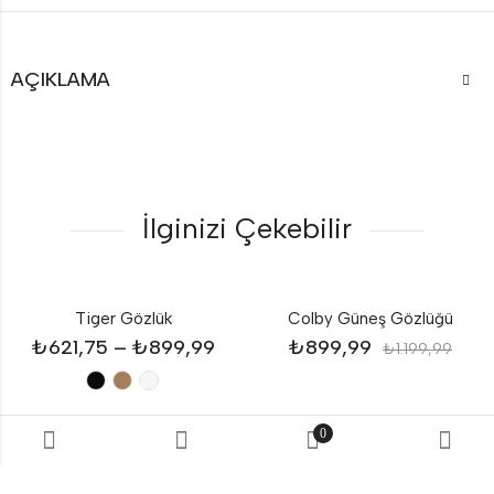
AÇIKLAMA
İlginizi Çekebilir
Tiger Gözlük
Colby Güneş Gözlüğü
₺
621,75
–
₺
899,99
₺
899,99
₺
1.199,99
0