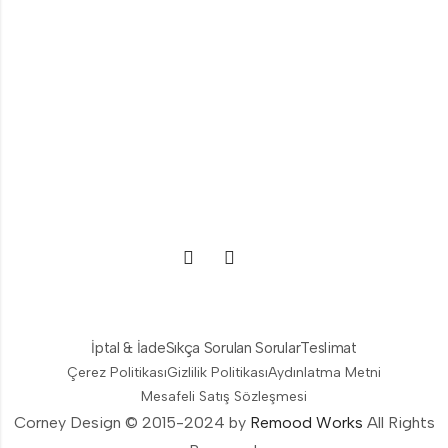
İptal & İade
Sıkça Sorulan Sorular
Teslimat
Çerez Politikası
Gizlilik Politikası
Aydınlatma Metni
Mesafeli Satış Sözleşmesi
Corney Design © 2015-2024 by
Remood Works
All Rights