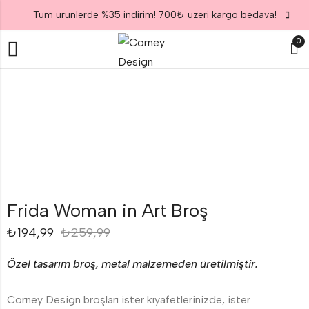
Tüm ürünlerde %35 indirim! 700₺ üzeri kargo bedava!
0
Frida Woman in Art Broş
₺
194,99
₺
259,99
Özel tasarım broş, metal malzemeden üretilmiştir.
Corney Design broşları ister kıyafetlerinizde, ister