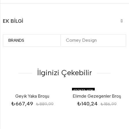
EK BILGI
Corney Design
BRANDS
İlginizi Çekebilir
STOKTA YOK
Geyik Yaka Broşu
Elimde Gezegenler Broş
₺
667,49
₺
140,24
₺
889,99
₺
186,99