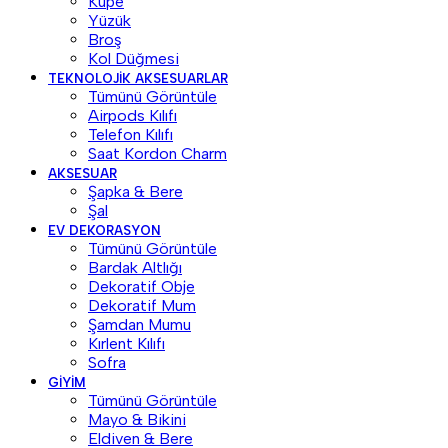
Küpe
Yüzük
Broş
Kol Düğmesi
TEKNOLOJIK AKSESUARLAR
Tümünü Görüntüle
Airpods Kılıfı
Telefon Kılıfı
Saat Kordon Charm
AKSESUAR
Şapka & Bere
Şal
EV DEKORASYON
Tümünü Görüntüle
Bardak Altlığı
Dekoratif Obje
Dekoratif Mum
Şamdan Mumu
Kırlent Kılıfı
Sofra
GIYIM
Tümünü Görüntüle
Mayo & Bikini
Eldiven & Bere