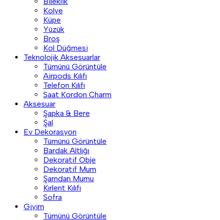
Bileklik
Kolye
Küpe
Yüzük
Broş
Kol Düğmesi
Teknolojik Aksesuarlar
Tümünü Görüntüle
Airpods Kılıfı
Telefon Kılıfı
Saat Kordon Charm
Aksesuar
Şapka & Bere
Şal
Ev Dekorasyon
Tümünü Görüntüle
Bardak Altlığı
Dekoratif Obje
Dekoratif Mum
Şamdan Mumu
Kırlent Kılıfı
Sofra
Giyim
Tümünü Görüntüle