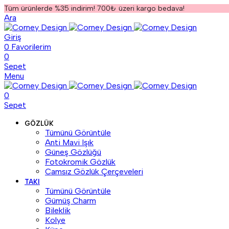
Tüm ürünlerde %35 indirim! 700₺ üzeri kargo bedava!
Ara
Giriş
0
Favorilerim
0
Sepet
Menu
0
Sepet
GÖZLÜK
Tümünü Görüntüle
Anti Mavi Işık
Güneş Gözlüğü
Fotokromik Gözlük
Camsız Gözlük Çerçeveleri
TAKI
Tümünü Görüntüle
Gümüş Charm
Bileklik
Kolye