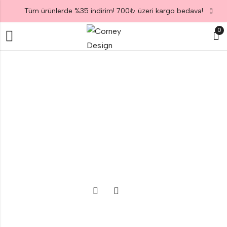
Tüm ürünlerde %35 indirim! 700₺ üzeri kargo bedava!
0