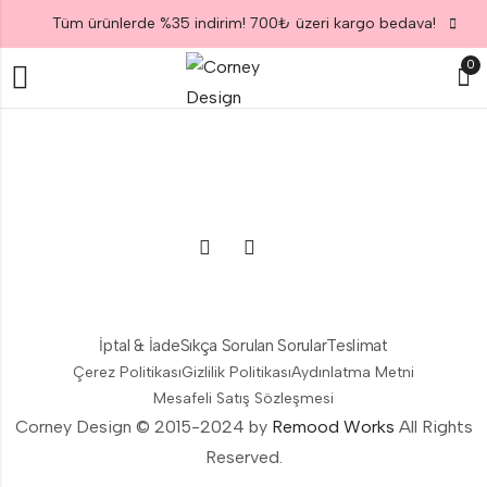
Tüm ürünlerde %35 indirim! 700₺ üzeri kargo bedava!
0
İptal & İade
Sıkça Sorulan Sorular
Teslimat
Çerez Politikası
Gizlilik Politikası
Aydınlatma Metni
Mesafeli Satış Sözleşmesi
Corney Design © 2015-2024 by
Remood Works
All Rights
Reserved.