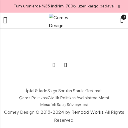
Tüm ürünlerde %35 indirim! 700₺ üzeri kargo bedava!
0
İptal & İade
Sıkça Sorulan Sorular
Teslimat
Çerez Politikası
Gizlilik Politikası
Aydınlatma Metni
Mesafeli Satış Sözleşmesi
Corney Design © 2015-2024 by
Remood Works
All Rights
Reserved.