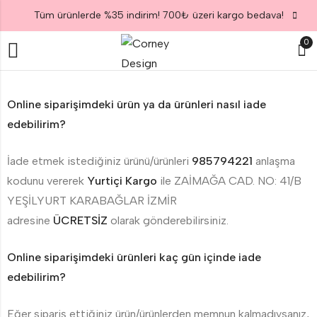
Tüm ürünlerde %35 indirim! 700₺ üzeri kargo bedava!
0
Online siparişimdeki ürün ya da ürünleri nasıl iade
edebilirim?
İade etmek istediğiniz ürünü/ürünleri
985794221
anlaşma
kodunu vererek
Yurtiçi Kargo
ile ZAİMAĞA CAD. NO: 41/B
YEŞİLYURT KARABAĞLAR İZMİR
adresine
ÜCRETSİZ
olarak gönderebilirsiniz.
Online siparişimdeki ürünleri kaç gün içinde iade
edebilirim?
Eğer sipariş ettiğiniz ürün/ürünlerden memnun kalmadıysanız,