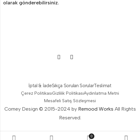
olarak gönderebilirsiniz.
İptal & İade
Sıkça Sorulan Sorular
Teslimat
Çerez Politikası
Gizlilik Politikası
Aydınlatma Metni
Mesafeli Satış Sözleşmesi
Corney Design © 2015-2024 by
Remood Works
All Rights
Reserved.
0